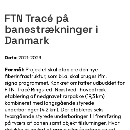
FTN Tracé på
banestrækninger i
Danmark
Dato:
2021-2023
Formål:
Projektet skal etablere den nye
fiberinfrastruktur, som bl.a. skal bruges ifm.
signalprogrammet. Konkret omfatter udbuddet for
FTN-Tracé Ringsted–Næstved i hovedtræk
etablering af nedgravet rørpakke (19,3 km)
kombineret med langsgående styrede
underboringer (4,2 km). Der etableres seks
tværgående styrede underboringer til fremføring
på tværs af banen samt objekt tilslutninger. Hvor
det ikke er muligt at grave eller foretage styret