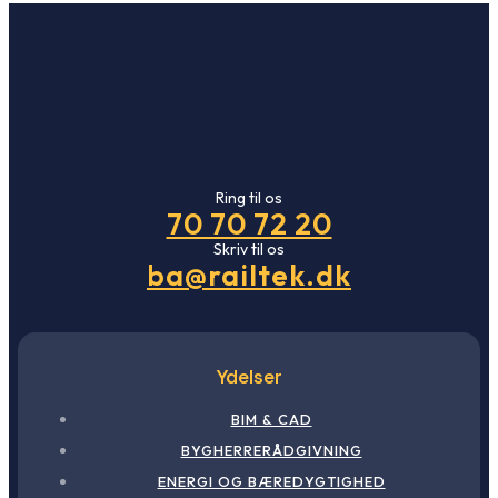
Ring til os
70 70 72 20
Skriv til os
ba@railtek.dk
Ydelser
BIM & CAD
BYGHERRERÅDGIVNING
ENERGI OG BÆREDYGTIGHED