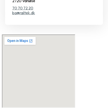
2720 Vanløse
70 70 72 20
ba@railtek.dk