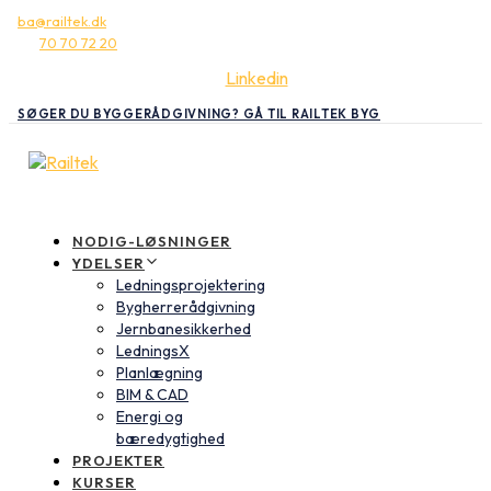
ba@railtek.dk
70 70 72 20
Linkedin
SØGER DU BYGGERÅDGIVNING? GÅ TIL RAILTEK BYG
NODIG-LØSNINGER
YDELSER
Ledningsprojektering
Bygherrerådgivning
Jernbanesikkerhed
LedningsX
Planlægning
BIM & CAD
Energi og
bæredygtighed
PROJEKTER
KURSER